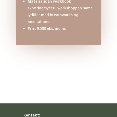
Materiale
: En workbook
skræddersyet til workshoppen samt
lydfiler med breathworks og
meditationer.
Pris:
9.500 eks. moms
Kontakt: