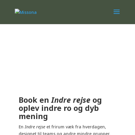
Workshop
Book en
Indre rejse
og
oplev
indre ro og dyb
mening
En
Indre rejse
et frirum væk fra hverdagen,
designet til teams og andre mindre grupper.