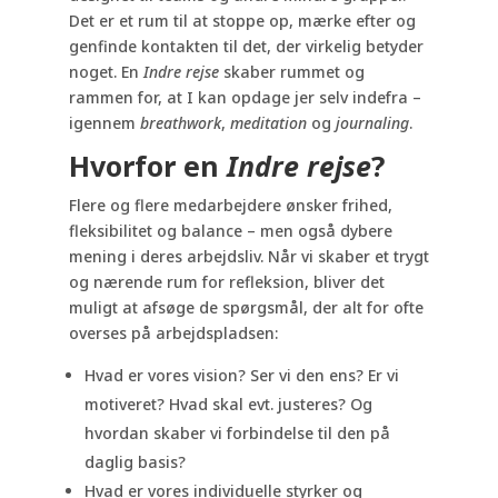
Det er et rum til at stoppe op, mærke efter og
genfinde kontakten til det, der virkelig betyder
noget. En
Indre rejse
skaber rummet og
rammen for, at I kan opdage jer selv indefra –
igennem
breathwork
,
meditation
og
journaling
.
Hvorfor en
Indre rejse
?
Flere og flere medarbejdere ønsker frihed,
fleksibilitet og balance – men også dybere
mening i deres arbejdsliv. Når vi skaber et trygt
og nærende rum for refleksion, bliver det
muligt at afsøge de spørgsmål, der alt for ofte
overses på arbejdspladsen:
Hvad er vores vision? Ser vi den ens? Er vi
motiveret? Hvad skal evt. justeres? Og
hvordan skaber vi forbindelse til den på
daglig basis?
Hvad er vores individuelle styrker og