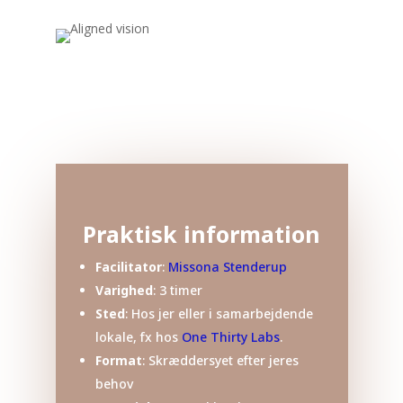
Praktisk information
Facilitator
:
Missona Stenderup
Varighed
: 3 timer
Sted
: Hos jer eller i samarbejdende
lokale, fx hos
One Thirty Labs
.
Format
: Skræddersyet efter jeres
behov